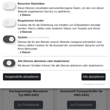
Besucher-Statistiken
zur Produktseite
zur Produktseite
Diese Dienste verarbeiten personenbezogene Daten, um den von dieser
Website angebotenen Service zu optimieren.
↓
1
Dienst
Eingebettete Inhalte
Cookies die für die Einbettung von Inhalten von Drittanbietern benötigt
werden. Hierzu zählen unter anderem Videos von Youtube und Vimeo
↓
3
Dienste
System
(immer erforderlich)
Dienste die für den Betrieb unserer Website zwingend erforderlich sind.
Hierzu zählen Cookies für die Auswahl der verwendeten Sprache und für
Ihren Merkzettel
↓
1
Dienst
Alle Dienste aktivieren oder deaktivieren
Mit diesem Schalter können Sie alle Dienste aktivieren oder deaktivieren.
Ausgewählte akzeptieren
Alle akzeptieren
Realisiert mit Klaro!
Hochspannungs-Messlanze
Kunststoff-Transportkoffer für
Typ HMG 04/02
HMG 04/02
zur Produktseite
zur Produktseite