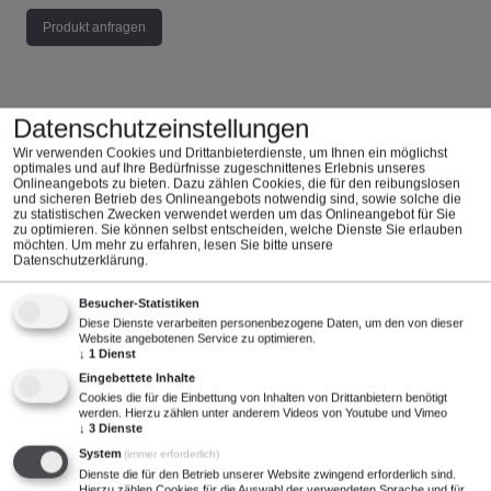
Produkt anfragen
Datenschutzeinstellungen
Wir verwenden Cookies und Drittanbieterdienste, um Ihnen ein möglichst
Technische Daten
optimales und auf Ihre Bedürfnisse zugeschnittenes ​Erlebnis unseres
Onlineangebots zu bieten. Dazu zählen Cookies, die für den reibungslosen
und sicheren Betrieb des Onlineangebots notwendig sind, sowie solche die
zu statistischen Zwecken verwendet werden um das Onlineangebot für Sie
Spannung
Strom
zu optimieren. Sie können selbst entscheiden, welche Dienste Sie erlauben
möchten.
Um mehr zu erfahren, lesen Sie bitte unsere
120 kV
1 mA
Datenschutzerklärung
.
Besucher-Statistiken
Diese Dienste verarbeiten personenbezogene Daten, um den von dieser
Durchmesser
Leiter
Website angebotenen Service zu optimieren.
↓
1
Dienst
Eingebettete Inhalte
7,8 mm
leitfähiges Polyolefin
Cookies die für die Einbettung von Inhalten von Drittanbietern benötigt
werden. Hierzu zählen unter anderem Videos von Youtube und Vimeo
↓
3
Dienste
System
(immer erforderlich)
Leiterwiderstand
Schirm
Dienste die für den Betrieb unserer Website zwingend erforderlich sind.
Hierzu zählen Cookies für die Auswahl der verwendeten Sprache und für