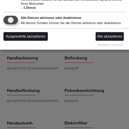
20-100 kOhm/m
kein
Ihren Merkzettel
↓
1
Dienst
Alle Dienste aktivieren oder deaktivieren
Mit diesem Schalter können Sie alle Dienste aktivieren oder deaktivieren.
Ölbeschichtung
Lackierung
ungeeignet
geeignet
Ausgewählte akzeptieren
Alle akzeptieren
Realisiert mit Klaro!
Handlackierung
Beflockung
geeignet mit Zusatzmassnahmen
geeignet
Handbeflockung
Pulverbeschichtung
geeignet mit Zusatzmassnahmen
geeignet
Handpulverb.
Elektrofilter