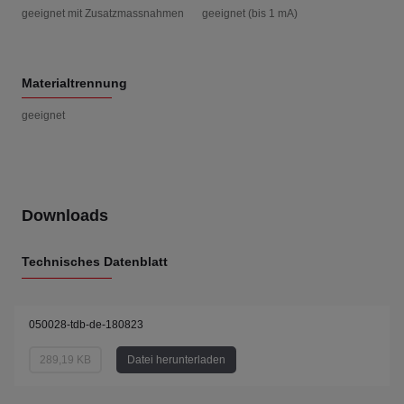
geeignet mit Zusatzmassnahmen
geeignet (bis 1 mA)
Materialtrennung
geeignet
Downloads
Technisches Datenblatt
050028-tdb-de-180823
289,19 KB
Datei herunterladen