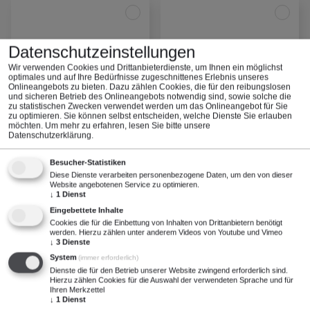
Datenschutzeinstellungen
Wir verwenden Cookies und Drittanbieterdienste, um Ihnen ein möglichst
optimales und auf Ihre Bedürfnisse zugeschnittenes ​Erlebnis unseres
Onlineangebots zu bieten. Dazu zählen Cookies, die für den reibungslosen
und sicheren Betrieb des Onlineangebots notwendig sind, sowie solche die
zu statistischen Zwecken verwendet werden um das Onlineangebot für Sie
zu optimieren. Sie können selbst entscheiden, welche Dienste Sie erlauben
möchten.
Um mehr zu erfahren, lesen Sie bitte unsere
Hochspannungsverteiler Typ
Hochspannungsverteiler Typ
Datenschutzerklärung
.
HVE 02/01
HVE 03/01
Besucher-Statistiken
zur Produktseite
zur Produktseite
Diese Dienste verarbeiten personenbezogene Daten, um den von dieser
Website angebotenen Service zu optimieren.
↓
1
Dienst
Eingebettete Inhalte
Cookies die für die Einbettung von Inhalten von Drittanbietern benötigt
werden. Hierzu zählen unter anderem Videos von Youtube und Vimeo
↓
3
Dienste
System
(immer erforderlich)
Dienste die für den Betrieb unserer Website zwingend erforderlich sind.
Hierzu zählen Cookies für die Auswahl der verwendeten Sprache und für
Ihren Merkzettel
↓
1
Dienst