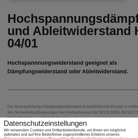
Hochspannungsdämpf
und Ableitwiderstand
04/01
Hochspannnungswiderstand geeignet als
Dämpfungswiderstand oder Ableitwiderstand.
Der Hochspannungs-Dämpfungswiderstand ist bestimmt zum Einsatz in ortsfes
den Sicherheitsanforderungen der Produktnormen EN 50176:2009, EN 50177
EN50223:2010 oder EN 50348 entsprechen.
Datenschutzeinstellungen
Er eignet sich zur Dämpfung oder Ableitung von Hochspannungen bis 100 kV
Wir verwenden Cookies und Drittanbieterdienste, um Ihnen ein möglichst
optimales und auf Ihre Bedürfnisse zugeschnittenes ​Erlebnis unseres