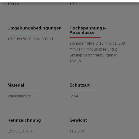
100 kV
10 %
Umgebungsbedingungen
Hochspannungs-
Anschlüsse
+5°C bis 50°C max. 80% r.F.
2 Anodenrohre D 10 mm, ca. 360
mm tief, 4 mm Buchse und 2
Skintop Verschraubungen M
16x1,5
Material
Schutzart
Polyesterharz
IP 54
Kennzeichnung
Gewicht
Ex II 3G/D T6 X
ca 2,3 kg