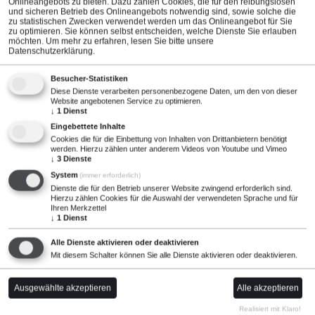
Onlineangebots zu bieten. Dazu zählen Cookies, die für den reibungslosen
und sicheren Betrieb des Onlineangebots notwendig sind, sowie solche die
Produkt anfragen
zu statistischen Zwecken verwendet werden um das Onlineangebot für Sie
zu optimieren. Sie können selbst entscheiden, welche Dienste Sie erlauben
möchten.
Um mehr zu erfahren, lesen Sie bitte unsere
Datenschutzerklärung
.
Besucher-Statistiken
Diese Dienste verarbeiten personenbezogene Daten, um den von dieser
Website angebotenen Service zu optimieren.
Technische Daten
↓
1
Dienst
Eingebettete Inhalte
Widerstand
Einsatz
Cookies die für die Einbettung von Inhalten von Drittanbietern benötigt
werden. Hierzu zählen unter anderem Videos von Youtube und Vimeo
↓
3
Dienste
100 MOhm
Dämpfungswiderstand
System
(immer erforderlich)
Dienste die für den Betrieb unserer Website zwingend erforderlich sind.
Hierzu zählen Cookies für die Auswahl der verwendeten Sprache und für
Ihren Merkzettel
↓
1
Dienst
Max. Strom
Leistung max.
Alle Dienste aktivieren oder deaktivieren
670 µA
45 W
Mit diesem Schalter können Sie alle Dienste aktivieren oder deaktivieren.
Ausgewählte akzeptieren
Alle akzeptieren
Spannung
Toleranz
Realisiert mit Klaro!