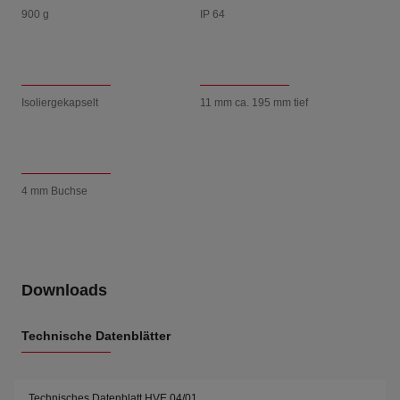
900 g
IP 64
Isoliergekapselt
11 mm ca. 195 mm tief
4 mm Buchse
Downloads
Technische Datenblätter
Technisches Datenblatt HVE 04/01