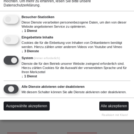
Technische Daten
möchten.
Um mehr zu erfahren, lesen Sie bitte unsere
Datenschutzerklärung
.
Besucher-Statistiken
1
2
Diese Dienste verarbeiten personenbezogene Daten, um den von dieser
Website angebotenen Service zu optimieren.
↓
1
Dienst
Eingebettete Inhalte
Cookies die für die Einbettung von Inhalten von Drittanbietern benötigt
werden. Hierzu zählen unter anderem Videos von Youtube und Vimeo
100 kV DC
10 mA
↓
3
Dienste
System
(immer erforderlich)
Dienste die für den Betrieb unserer Website zwingend erforderlich sind.
Hierzu zählen Cookies für die Auswahl der verwendeten Sprache und für
Ihren Merkzettel
↓
1
Dienst
5 MOhm +/- 15%
-
Alle Dienste aktivieren oder deaktivieren
Mit diesem Schalter können Sie alle Dienste aktivieren oder deaktivieren.
Ausgewählte akzeptieren
Alle akzeptieren
240 mm
70 mm
Realisiert mit Klaro!